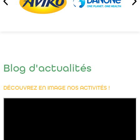
Blog d'actualités
DÉCOUVREZ EN IMAGE NOS ACTIVITÉS !
Nous sommes dans le contexte du Nord-Pas-de-
Calais où les
cultures d’industrie
(pomme de terre,
betterave, lin, pois, haricots) sont au centre des
systèmes agricoles. Les rotations types de la
région alternent culture de printemps et culture
d’automne ; ces enchaînements donnent de bonnes