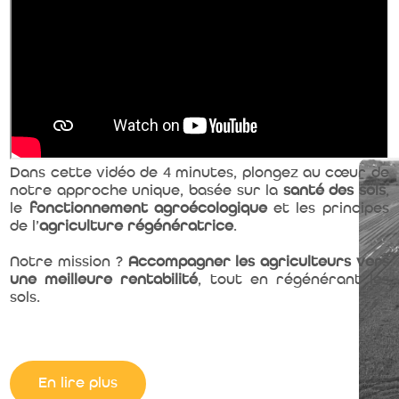
opportunités pour le développement des couverts
végétaux.
Dans cette vidéo de 4 minutes, plongez au cœur de
notre approche unique, basée sur la
santé des sols
,
le
fonctionnement agroécologique
et les principes
de l’
agriculture régénératrice
.
Pas le temps de s'ennuyer chez GREENSOL pendant
la période estivale !
Notre mission ?
Accompagner les agriculteurs vers
Entre récolte d'essais, suivi des structures de sol
une meilleure rentabilité
, tout en régénérant les
post moisson, conseil sur les couverts végétaux,
sols.
suivi des cultures de printemps, etc.
Nos équipe sont présentes à 100% sur le terrain
pour toujours mieux accompagner les agriculteurs
dans la transition agroécologique et l'agriculture
régénératrice
En lire plus